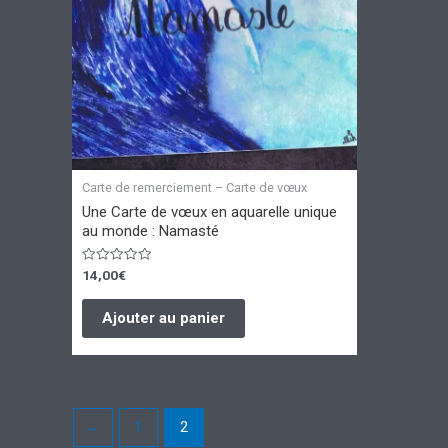
Carte de remerciement – Carte de vœux
Une Carte de vœux en aquarelle unique
au monde : Namasté
Note
14,00
€
0
sur
5
Ajouter au panier
←
1
2