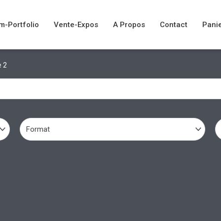
m-Portfolio
Vente-Expos
A Propos
Contact
Pani
 2
Format