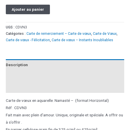
Ajouter au panier
UGS :
CDVN3
Catégories :
Carte de remerciement – Carte de vœux
,
Carte de Vœux
,
Carte de vœux - Félicitation
,
Carte de vœux – Instants Inoubliables
Description
Informations complémentaires
Avis (0)
Carte de vœux en aquarelle. Namasté – (format Horizontal)
Réf : CDVN3
Fait main avec plein d’amour. Unique, originale et spéciale. A offrir ou
à s’offrir .
En papier cellulose grain fin de 325 g/m² ou 425g/m²