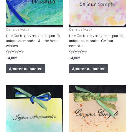
Carte de Vœux
Carte de Vœux
Une Carte de vœux en aquarelle
Une Carte de vœux en aquarelle
unique au monde : All the best
unique au monde : Ce jour
wishes
compte
Note
Note
14,00
€
14,00
€
0
0
sur
sur
5
5
Ajouter au panier
Ajouter au panier