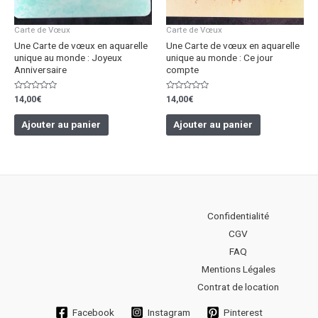
Carte de Vœux
Carte de Vœux
Une Carte de vœux en aquarelle
Une Carte de vœux en aquarelle
unique au monde : Joyeux
unique au monde : Ce jour
Anniversaire
compte
Note
Note
14,00
€
14,00
€
0
0
sur
sur
5
5
Ajouter au panier
Ajouter au panier
Confidentialité
CGV
FAQ
Mentions Légales
Contrat de location
Facebook
Instagram
Pinterest