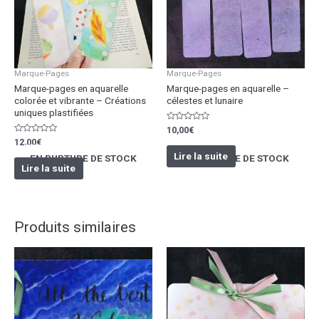
Marque-Pages
Marque-Pages
Marque-pages en aquarelle
Marque-pages en aquarelle –
colorée et vibrante – Créations
célestes et lunaire
uniques plastifiées
Note
10,00
€
0
Note
12,00
€
sur
0
5
Lire la suite
sur
EN RUPTURE DE STOCK
EN RUPTURE DE STOCK
5
Lire la suite
Produits similaires